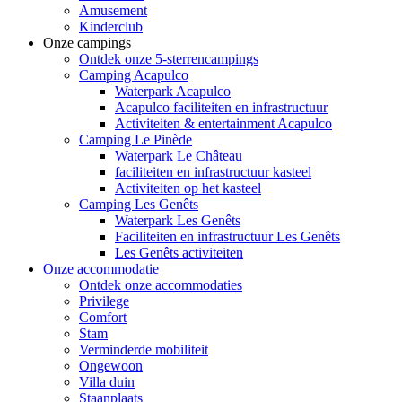
Amusement
Kinderclub
Onze campings
Ontdek onze 5-sterrencampings
Camping Acapulco
Waterpark Acapulco
Acapulco faciliteiten en infrastructuur
Activiteiten & entertainment Acapulco
Camping Le Pinède
Waterpark Le Château
faciliteiten en infrastructuur kasteel
Activiteiten op het kasteel
Camping Les Genêts
Waterpark Les Genêts
Faciliteiten en infrastructuur Les Genêts
Les Genêts activiteiten
Onze accommodatie
Ontdek onze accommodaties
Privilege
Comfort
Stam
Verminderde mobiliteit
Ongewoon
Villa duin
Staanplaats