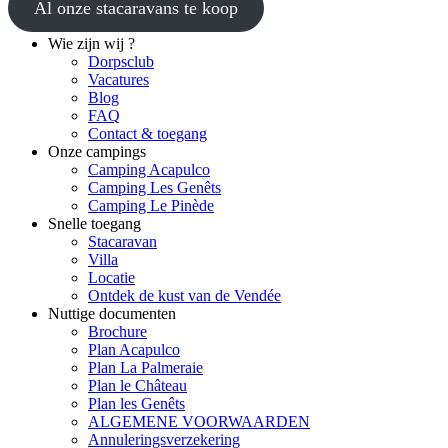
Al onze stacaravans te koop
Wie zijn wij ?
Dorpsclub
Vacatures
Blog
FAQ
Contact & toegang
Onze campings
Camping Acapulco
Camping Les Genêts
Camping Le Pinède
Snelle toegang
Stacaravan
Villa
Locatie
Ontdek de kust van de Vendée
Nuttige documenten
Brochure
Plan Acapulco
Plan La Palmeraie
Plan le Château
Plan les Genêts
ALGEMENE VOORWAARDEN
Annuleringsverzekering