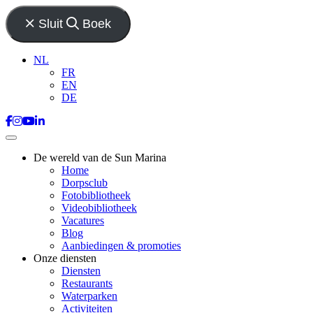
Sluit
Boek
NL
FR
EN
DE
De wereld van de Sun Marina
Home
Dorpsclub
Fotobibliotheek
Videobibliotheek
Vacatures
Blog
Aanbiedingen & promoties
Onze diensten
Diensten
Restaurants
Waterparken
Activiteiten