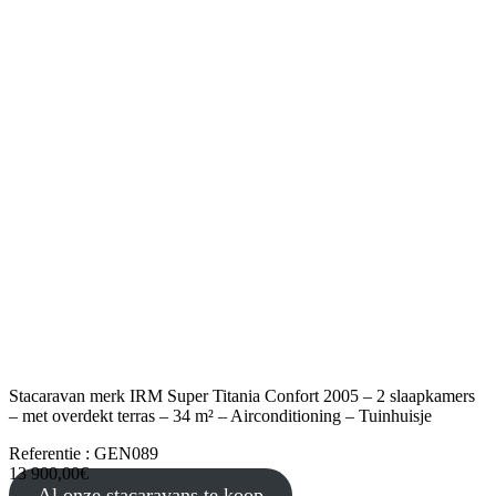
Stacaravan merk IRM Super Titania Confort 2005 – 2 slaapkamers
– met overdekt terras – 34 m² – Airconditioning – Tuinhuisje
Referentie : GEN089
13 900,00€
Al onze stacaravans te koop