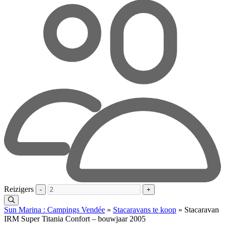
Reizigers
-
+
Sun Marina : Campings Vendée
»
Stacaravans te koop
»
Stacaravan
IRM Super Titania Confort – bouwjaar 2005