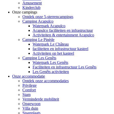
Amusement
Kinderclub
Onze campings
Ontdek onze 5-sterrencampings
Camping Acapulco
Waterpark Acapulco
Acapulco faciliteiten en infrastructuur
Activiteiten & entertainment Acapulco
Camping Le Pinède
Waterpark Le Château
faciliteiten en infrastructuur kasteel
Activiteiten op het kasteel
Camping Les Genêts
Waterpark Les Genêts
Faciliteiten en infrastructuur Les Genêts
Les Genêts activiteiten
Onze accommodatie
Ontdek onze accommodaties
Privilege
Comfort
Stam
Verminderde mobiliteit
Ongewoon
Villa duin
Staanplaats