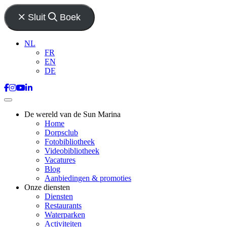
Sluit
Boek
NL
FR
EN
DE
De wereld van de Sun Marina
Home
Dorpsclub
Fotobibliotheek
Videobibliotheek
Vacatures
Blog
Aanbiedingen & promoties
Onze diensten
Diensten
Restaurants
Waterparken
Activiteiten