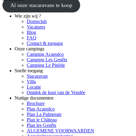
Al onze stacaravans te koop
Wie zijn wij ?
Dorpsclub
Vacatures
Blog
FAQ
Contact & toegang
Onze campings
Camping Acapulco
Camping Les Genêts
Camping Le Pinède
Snelle toegang
Stacaravan
Villa
Locatie
Ontdek de kust van de Vendée
Nuttige documenten
Brochure
Plan Acapulco
Plan La Palmeraie
Plan le Château
Plan les Genêts
ALGEMENE VOORWAARDEN