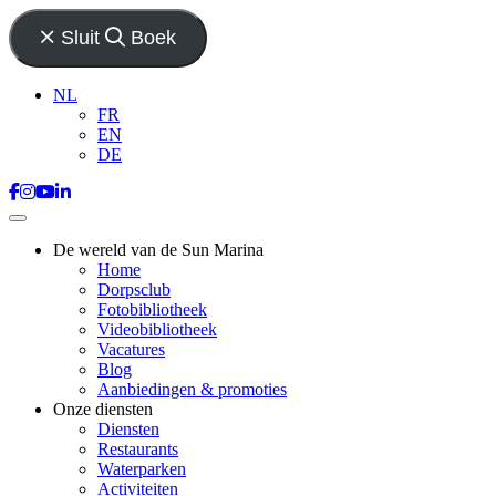
Sluit
Boek
NL
FR
EN
DE
De wereld van de Sun Marina
Home
Dorpsclub
Fotobibliotheek
Videobibliotheek
Vacatures
Blog
Aanbiedingen & promoties
Onze diensten
Diensten
Restaurants
Waterparken
Activiteiten