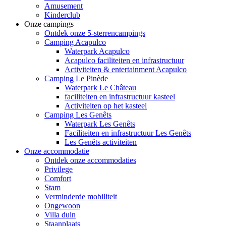
Amusement
Kinderclub
Onze campings
Ontdek onze 5-sterrencampings
Camping Acapulco
Waterpark Acapulco
Acapulco faciliteiten en infrastructuur
Activiteiten & entertainment Acapulco
Camping Le Pinède
Waterpark Le Château
faciliteiten en infrastructuur kasteel
Activiteiten op het kasteel
Camping Les Genêts
Waterpark Les Genêts
Faciliteiten en infrastructuur Les Genêts
Les Genêts activiteiten
Onze accommodatie
Ontdek onze accommodaties
Privilege
Comfort
Stam
Verminderde mobiliteit
Ongewoon
Villa duin
Staanplaats