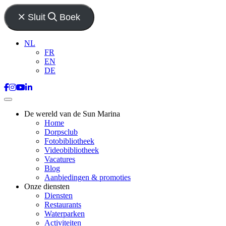
Sluit
Boek
NL
FR
EN
DE
De wereld van de Sun Marina
Home
Dorpsclub
Fotobibliotheek
Videobibliotheek
Vacatures
Blog
Aanbiedingen & promoties
Onze diensten
Diensten
Restaurants
Waterparken
Activiteiten