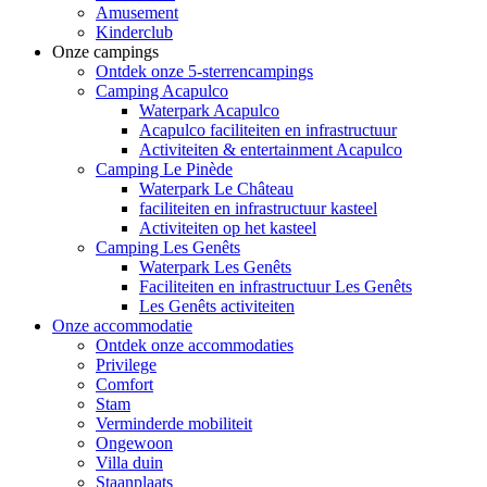
Amusement
Kinderclub
Onze campings
Ontdek onze 5-sterrencampings
Camping Acapulco
Waterpark Acapulco
Acapulco faciliteiten en infrastructuur
Activiteiten & entertainment Acapulco
Camping Le Pinède
Waterpark Le Château
faciliteiten en infrastructuur kasteel
Activiteiten op het kasteel
Camping Les Genêts
Waterpark Les Genêts
Faciliteiten en infrastructuur Les Genêts
Les Genêts activiteiten
Onze accommodatie
Ontdek onze accommodaties
Privilege
Comfort
Stam
Verminderde mobiliteit
Ongewoon
Villa duin
Staanplaats