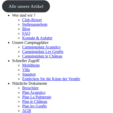
Alle unsere Artikel
Wer sind wir ?
Club-Resort
Stellenangebote
Blog
FAQ
Kontakt & Anfahrt
Unsere Campingplätze
Campingplatz Acapulco
Campingplatz Les Genêts
Campingplatz le Château
Schneller Zugriff
Mobilheim
Villa
Standort
Entdecken Sie die Küste der Vendée
Nützliche Dokumente
Broschüre
Plan Acapulco
Plan La Palmeraie
Plan le Château
Plan les Genêts
AGB