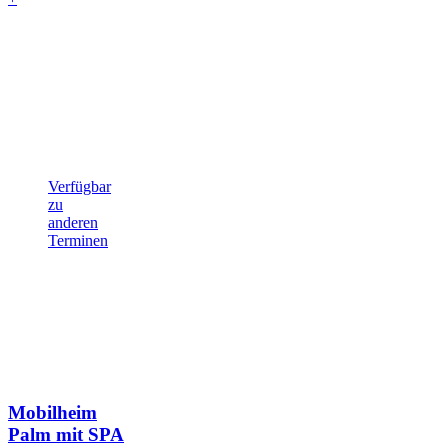
Verfügbar
zu
anderen
Terminen
Mobilheim
Palm mit SPA