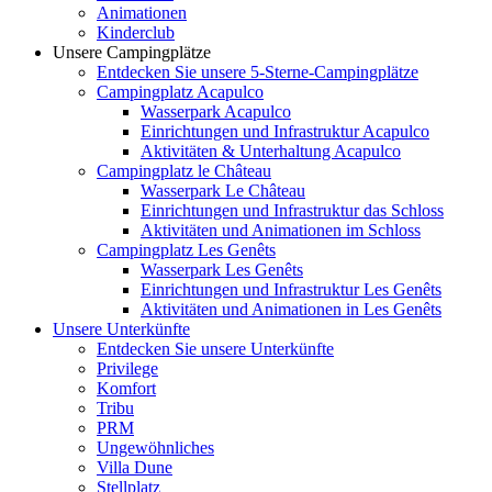
Animationen
Kinderclub
Unsere Campingplätze
Entdecken Sie unsere 5-Sterne-Campingplätze
Campingplatz Acapulco
Wasserpark Acapulco
Einrichtungen und Infrastruktur Acapulco
Aktivitäten & Unterhaltung Acapulco
Campingplatz le Château
Wasserpark Le Château
Einrichtungen und Infrastruktur das Schloss
Aktivitäten und Animationen im Schloss
Campingplatz Les Genêts
Wasserpark Les Genêts
Einrichtungen und Infrastruktur Les Genêts
Aktivitäten und Animationen in Les Genêts
Unsere Unterkünfte
Entdecken Sie unsere Unterkünfte
Privilege
Komfort
Tribu
PRM
Ungewöhnliches
Villa Dune
Stellplatz