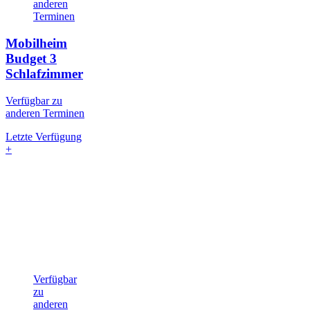
anderen
Terminen
Mobilheim
Budget
3
Schlafzimmer
Verfügbar zu
anderen Terminen
Letzte Verfügung
+
Verfügbar
zu
anderen