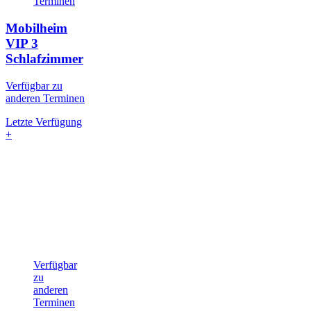
Terminen
Mobilheim
VIP
3
Schlafzimmer
Verfügbar zu
anderen Terminen
Letzte Verfügung
+
Verfügbar
zu
anderen
Terminen