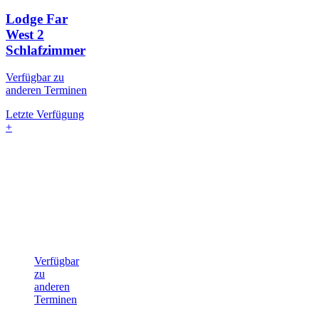
Lodge Far
West
2
Schlafzimmer
Verfügbar zu
anderen Terminen
Letzte Verfügung
+
Verfügbar
zu
anderen
Terminen