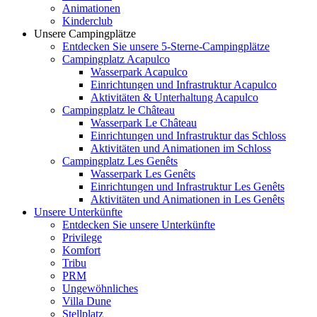
Animationen
Kinderclub
Unsere Campingplätze
Entdecken Sie unsere 5-Sterne-Campingplätze
Campingplatz Acapulco
Wasserpark Acapulco
Einrichtungen und Infrastruktur Acapulco
Aktivitäten & Unterhaltung Acapulco
Campingplatz le Château
Wasserpark Le Château
Einrichtungen und Infrastruktur das Schloss
Aktivitäten und Animationen im Schloss
Campingplatz Les Genêts
Wasserpark Les Genêts
Einrichtungen und Infrastruktur Les Genêts
Aktivitäten und Animationen in Les Genêts
Unsere Unterkünfte
Entdecken Sie unsere Unterkünfte
Privilege
Komfort
Tribu
PRM
Ungewöhnliches
Villa Dune
Stellplatz