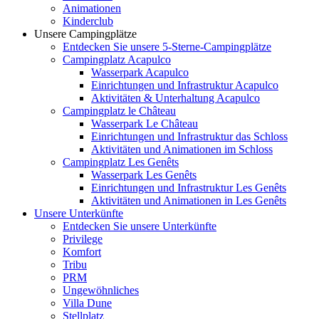
Animationen
Kinderclub
Unsere Campingplätze
Entdecken Sie unsere 5-Sterne-Campingplätze
Campingplatz Acapulco
Wasserpark Acapulco
Einrichtungen und Infrastruktur Acapulco
Aktivitäten & Unterhaltung Acapulco
Campingplatz le Château
Wasserpark Le Château
Einrichtungen und Infrastruktur das Schloss
Aktivitäten und Animationen im Schloss
Campingplatz Les Genêts
Wasserpark Les Genêts
Einrichtungen und Infrastruktur Les Genêts
Aktivitäten und Animationen in Les Genêts
Unsere Unterkünfte
Entdecken Sie unsere Unterkünfte
Privilege
Komfort
Tribu
PRM
Ungewöhnliches
Villa Dune
Stellplatz