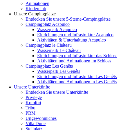
Animationen
Kinderclub
Unsere Campingplätze
Entdecken Sie unsere 5-Sterne-Campingplätze
Campingplatz Acapulco
Wasserpark Acapulco
Einrichtungen und Infrastruktur Acapulco
Aktivitäten & Unterhaltung Acapulco
Campingplatz le Château
Wasserpark Le Château
Einrichtungen und Infrastruktur das Schloss
Aktivitäten und Animationen im Schloss
Campingplatz Les Genêts
Wasserpark Les Genêts
Einrichtungen und Infrastruktur Les Genêts
Aktivitäten und Animationen in Les Genêts
Unsere Unterkünfte
Entdecken Sie unsere Unterkünfte
Privilege
Komfort
Tribu
PRM
Ungewöhnliches
Villa Dune
Stellplatz