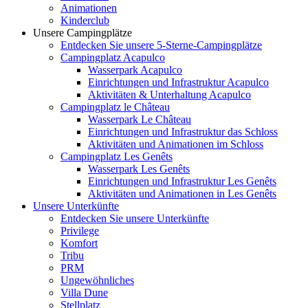
Animationen
Kinderclub
Unsere Campingplätze
Entdecken Sie unsere 5-Sterne-Campingplätze
Campingplatz Acapulco
Wasserpark Acapulco
Einrichtungen und Infrastruktur Acapulco
Aktivitäten & Unterhaltung Acapulco
Campingplatz le Château
Wasserpark Le Château
Einrichtungen und Infrastruktur das Schloss
Aktivitäten und Animationen im Schloss
Campingplatz Les Genêts
Wasserpark Les Genêts
Einrichtungen und Infrastruktur Les Genêts
Aktivitäten und Animationen in Les Genêts
Unsere Unterkünfte
Entdecken Sie unsere Unterkünfte
Privilege
Komfort
Tribu
PRM
Ungewöhnliches
Villa Dune
Stellplatz