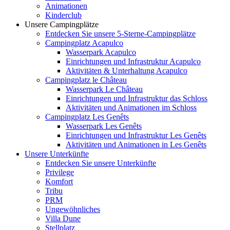
Animationen
Kinderclub
Unsere Campingplätze
Entdecken Sie unsere 5-Sterne-Campingplätze
Campingplatz Acapulco
Wasserpark Acapulco
Einrichtungen und Infrastruktur Acapulco
Aktivitäten & Unterhaltung Acapulco
Campingplatz le Château
Wasserpark Le Château
Einrichtungen und Infrastruktur das Schloss
Aktivitäten und Animationen im Schloss
Campingplatz Les Genêts
Wasserpark Les Genêts
Einrichtungen und Infrastruktur Les Genêts
Aktivitäten und Animationen in Les Genêts
Unsere Unterkünfte
Entdecken Sie unsere Unterkünfte
Privilege
Komfort
Tribu
PRM
Ungewöhnliches
Villa Dune
Stellplatz