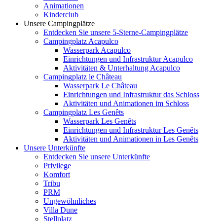
Animationen
Kinderclub
Unsere Campingplätze
Entdecken Sie unsere 5-Sterne-Campingplätze
Campingplatz Acapulco
Wasserpark Acapulco
Einrichtungen und Infrastruktur Acapulco
Aktivitäten & Unterhaltung Acapulco
Campingplatz le Château
Wasserpark Le Château
Einrichtungen und Infrastruktur das Schloss
Aktivitäten und Animationen im Schloss
Campingplatz Les Genêts
Wasserpark Les Genêts
Einrichtungen und Infrastruktur Les Genêts
Aktivitäten und Animationen in Les Genêts
Unsere Unterkünfte
Entdecken Sie unsere Unterkünfte
Privilege
Komfort
Tribu
PRM
Ungewöhnliches
Villa Dune
Stellplatz