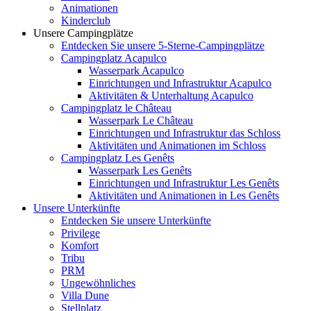
Animationen
Kinderclub
Unsere Campingplätze
Entdecken Sie unsere 5-Sterne-Campingplätze
Campingplatz Acapulco
Wasserpark Acapulco
Einrichtungen und Infrastruktur Acapulco
Aktivitäten & Unterhaltung Acapulco
Campingplatz le Château
Wasserpark Le Château
Einrichtungen und Infrastruktur das Schloss
Aktivitäten und Animationen im Schloss
Campingplatz Les Genêts
Wasserpark Les Genêts
Einrichtungen und Infrastruktur Les Genêts
Aktivitäten und Animationen in Les Genêts
Unsere Unterkünfte
Entdecken Sie unsere Unterkünfte
Privilege
Komfort
Tribu
PRM
Ungewöhnliches
Villa Dune
Stellplatz