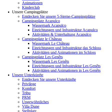
Animationen
Kinderclub
Unsere Campingplätze
Entdecken Sie unsere 5-Sterne-Campingplätze
Campingplatz Acapulco
Wasserpark Acapulco
Einrichtungen und Infrastruktur Acapulco
Aktivitäten & Unterhaltung Acapulco
Campingplatz le Château
Wasserpark Le Château
Einrichtungen und Infrastruktur das Schloss
Aktivitäten und Animationen im Schloss
Campingplatz Les Genêts
Wasserpark Les Genêts
Einrichtungen und Infrastruktur Les Genêts
Aktivitäten und Animationen in Les Genêts
Unsere Unterkünfte
Entdecken Sie unsere Unterkünfte
Privilege
Komfort
Tribu
PRM
Ungewöhnliches
Villa Dune
Stellplatz