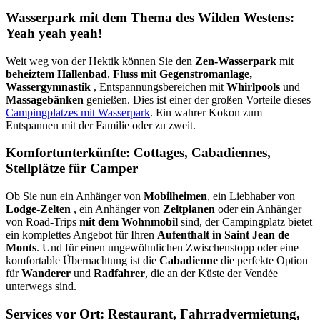
Wasserpark mit dem Thema des Wilden Westens:
Yeah yeah yeah!
Weit weg von der Hektik können Sie den
Zen-Wasserpark
mit
beheiztem Hallenbad
,
Fluss mit Gegenstromanlage,
Wassergymnastik
, Entspannungsbereichen mit
Whirlpools
und
Massagebänken
genießen. Dies ist einer der großen Vorteile dieses
Campingplatzes mit Wasserpark
. Ein wahrer Kokon zum
Entspannen mit der Familie oder zu zweit.
Komfortunterkünfte: Cottages, Cabadiennes,
Stellplätze für Camper
Ob Sie nun ein Anhänger von
Mobilheimen
, ein Liebhaber von
Lodge-Zelten
, ein Anhänger von
Zeltplanen
oder ein Anhänger
von Road-Trips
mit dem Wohnmobil
sind, der Campingplatz bietet
ein komplettes Angebot für Ihren
Aufenthalt in Saint Jean de
Monts
. Und für einen ungewöhnlichen Zwischenstopp oder eine
komfortable Übernachtung ist die
Cabadienne
die perfekte Option
für
Wanderer
und
Radfahrer
, die an der Küste der Vendée
unterwegs sind.
Services vor Ort: Restaurant, Fahrradvermietung,