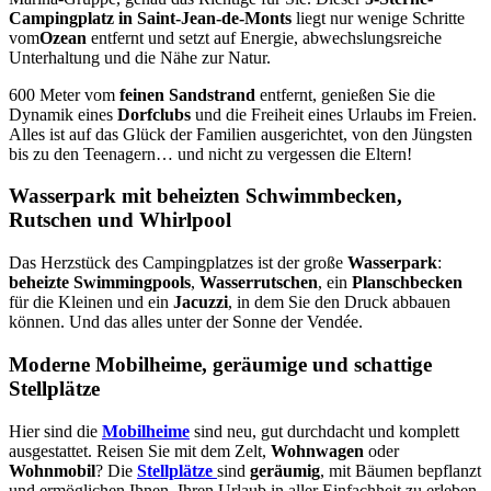
Campingplatz in Saint-Jean-de-Monts
liegt nur wenige Schritte
vom
Ozean
entfernt und setzt auf Energie, abwechslungsreiche
Unterhaltung und die Nähe zur Natur.
600 Meter vom
feinen Sandstrand
entfernt, genießen Sie die
Dynamik eines
Dorfclubs
und die Freiheit eines Urlaubs im Freien.
Alles ist auf das Glück der Familien ausgerichtet, von den Jüngsten
bis zu den Teenagern… und nicht zu vergessen die Eltern!
Wasserpark mit beheizten Schwimmbecken,
Rutschen und Whirlpool
Das Herzstück des Campingplatzes ist der große
Wasserpark
:
beheizte Swimmingpools
,
Wasserrutschen
, ein
Planschbecken
für die Kleinen und ein
Jacuzzi
, in dem Sie den Druck abbauen
können. Und das alles unter der Sonne der Vendée.
Moderne Mobilheime, geräumige und schattige
Stellplätze
Hier sind die
Mobilheime
sind neu, gut durchdacht und komplett
ausgestattet. Reisen Sie mit dem Zelt,
Wohnwagen
oder
Wohnmobil
? Die
Stellplätze
sind
geräumig
, mit Bäumen bepflanzt
und ermöglichen Ihnen, Ihren Urlaub in aller Einfachheit zu erleben.