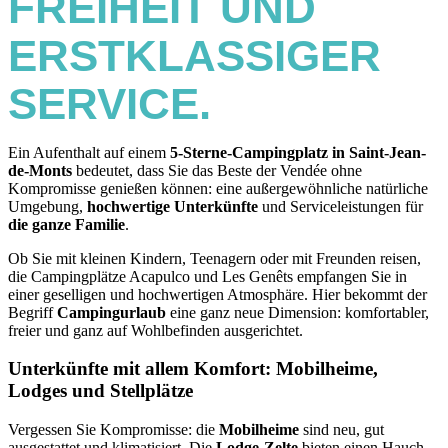
FREIHEIT UND
ERSTKLASSIGER
SERVICE.
Ein Aufenthalt auf einem
5-Sterne-Campingplatz in Saint-Jean-
de-Monts
bedeutet, dass Sie das Beste der Vendée ohne
Kompromisse genießen können: eine außergewöhnliche natürliche
Umgebung,
hochwertige Unterkünfte
und Serviceleistungen für
die ganze Familie
.
Ob Sie mit kleinen Kindern, Teenagern oder mit Freunden reisen,
die Campingplätze Acapulco und Les Genêts empfangen Sie in
einer geselligen und hochwertigen Atmosphäre. Hier bekommt der
Begriff
Campingurlaub
eine ganz neue Dimension: komfortabler,
freier und ganz auf Wohlbefinden ausgerichtet.
Unterkünfte mit allem Komfort: Mobilheime,
Lodges und Stellplätze
Vergessen Sie Kompromisse: die
Mobilheime
sind neu, gut
ausgestattet und klimatisiert. Die
Lodge-Zelte
bieten einen Hauch