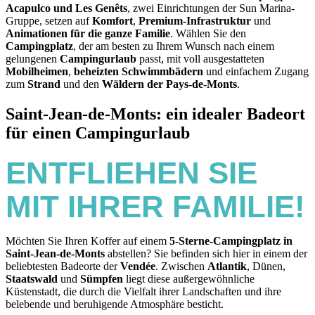
Acapulco und Les Genêts
, zwei Einrichtungen der Sun Marina-
Gruppe, setzen auf
Komfort
,
Premium-Infrastruktur
und
Animationen für die ganze Familie
. Wählen Sie den
Campingplatz
, der am besten zu Ihrem Wunsch nach einem
gelungenen
Campingurlaub
passt, mit voll ausgestatteten
Mobilheimen
,
beheizten Schwimmbädern
und einfachem Zugang
zum
Strand
und den
Wäldern der Pays-de-Monts
.
Saint-Jean-de-Monts: ein idealer Badeort
für einen Campingurlaub
ENTFLIEHEN SIE
MIT IHRER FAMILIE
!
Möchten Sie Ihren Koffer auf einem
5-Sterne-Campingplatz in
Saint-Jean-de-Monts
abstellen? Sie befinden sich hier in einem der
beliebtesten Badeorte der
Vendée
. Zwischen
Atlantik
, Dünen,
Staatswald
und
Sümpfen
liegt diese außergewöhnliche
Küstenstadt, die durch die Vielfalt ihrer Landschaften und ihre
belebende und beruhigende Atmosphäre besticht.