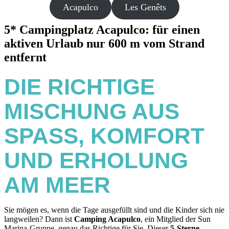
Acapulco
Les Genêts
5* Campingplatz Acapulco: für einen
aktiven Urlaub nur 600 m vom Strand
entfernt
DIE RICHTIGE
MISCHUNG AUS
SPASS, KOMFORT U
ND ERHOLUNG A
M MEER
Sie mögen es, wenn die Tage ausgefüllt sind und die Kinder sich nie
langweilen? Dann ist
Camping Acapulco
, ein Mitglied der Sun
Marina-Gruppe, genau das Richtige für Sie. Dieser
5-Sterne-