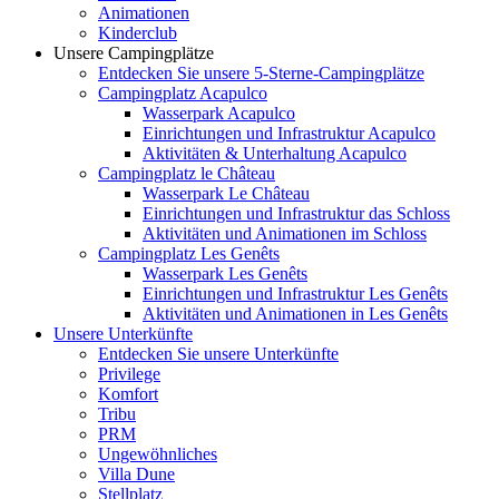
Animationen
Kinderclub
Unsere Campingplätze
Entdecken Sie unsere 5-Sterne-Campingplätze
Campingplatz Acapulco
Wasserpark Acapulco
Einrichtungen und Infrastruktur Acapulco
Aktivitäten & Unterhaltung Acapulco
Campingplatz le Château
Wasserpark Le Château
Einrichtungen und Infrastruktur das Schloss
Aktivitäten und Animationen im Schloss
Campingplatz Les Genêts
Wasserpark Les Genêts
Einrichtungen und Infrastruktur Les Genêts
Aktivitäten und Animationen in Les Genêts
Unsere Unterkünfte
Entdecken Sie unsere Unterkünfte
Privilege
Komfort
Tribu
PRM
Ungewöhnliches
Villa Dune
Stellplatz